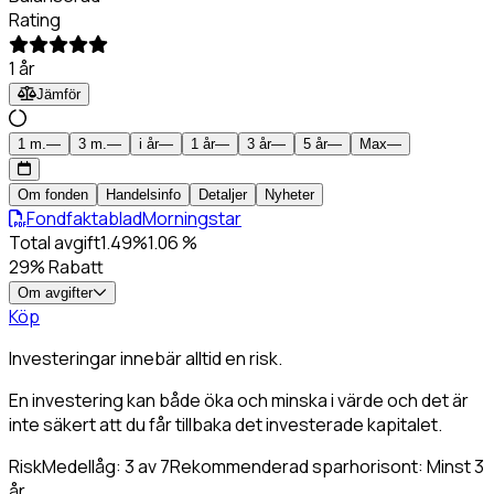
Rating
Laddar avkastning
1 år
Jämför
1 m.
—
3 m.
—
i år
—
1 år
—
3 år
—
5 år
—
Max
—
Om fonden
Handelsinfo
Detaljer
Nyheter
Fondfaktablad
Morningstar
Total avgift
1.49
%
1.06
%
29
% Rabatt
Om avgifter
Köp
Investeringar innebär alltid en risk.
En investering kan både öka och minska i värde och det är
inte säkert att du får tillbaka det investerade kapitalet.
Risk
Medellåg
:
3
av 7
Rekommenderad sparhorisont:
Minst 3
år