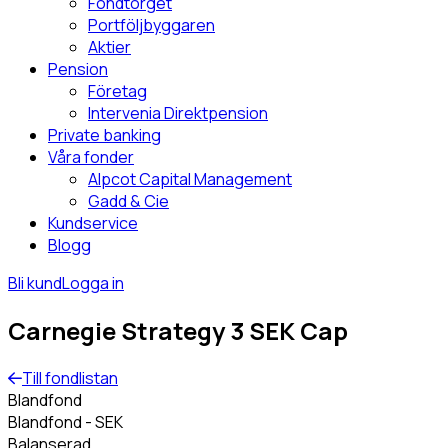
Fondtorget
Portföljbyggaren
Aktier
Pension
Företag
Intervenia Direktpension
Private banking
Våra fonder
Alpcot Capital Management
Gadd & Cie
Kundservice
Blogg
Bli kund
Logga in
Carnegie Strategy 3 SEK Cap
Till fondlistan
Blandfond
Blandfond - SEK
Balanserad