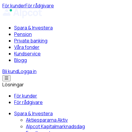
För kunder
För rådgivare
Spara & Investera
Pension
Private banking
Våra fonder
Kundservice
Blogg
Bli kund
Logga in
Lösningar
För kunder
För rådgivare
Spara & Investera
Aktiespararna Aktiv
Alpcot Kapitalmarknadsdag