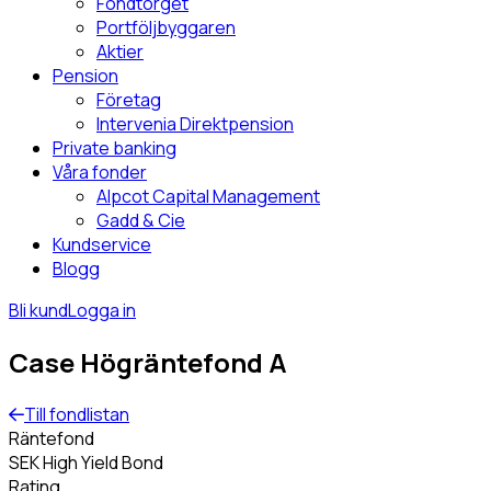
Fondtorget
Portföljbyggaren
Aktier
Pension
Företag
Intervenia Direktpension
Private banking
Våra fonder
Alpcot Capital Management
Gadd & Cie
Kundservice
Blogg
Bli kund
Logga in
Case Högräntefond A
Till fondlistan
Räntefond
SEK High Yield Bond
Rating