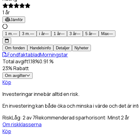
Laddar avkastning
1 år
Jämför
1 m.
—
3 m.
—
i år
—
1 år
—
3 år
—
5 år
—
Max
—
Om fonden
Handelsinfo
Detaljer
Nyheter
Fondfaktablad
Morningstar
Total avgift
1.18
%
0.91
%
23
% Rabatt
Om avgifter
Köp
Investeringar innebär alltid en risk.
En investering kan både öka och minska i värde och det är inte
Risk
Låg
:
2
av 7
Rekommenderad sparhorisont:
Minst 2 år
Om riskklasserna
Köp