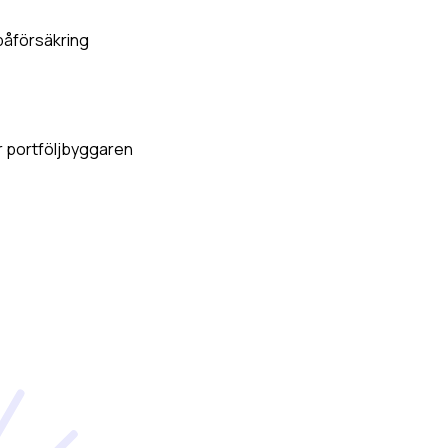
åförsäkring
r
portföljbyggaren