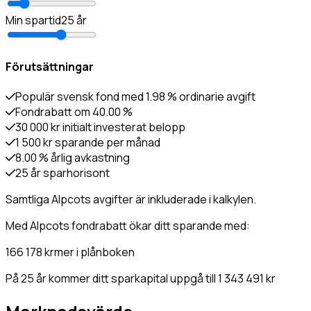
Min spartid
25
år
Förutsättningar
Populär svensk fond med 1.98 % ordinarie avgift
Fondrabatt om 40.00 %
30 000 kr initialt investerat belopp
1 500 kr sparande per månad
8.00 % årlig avkastning
25 år sparhorisont
Samtliga Alpcots avgifter är inkluderade i kalkylen.
Med Alpcots fondrabatt ökar ditt sparande med:
166 178
kr
mer i plånboken
På 25 år kommer ditt sparkapital uppgå till
1 343 491
kr