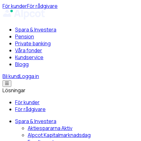
För kunder
För rådgivare
Spara & Investera
Pension
Private banking
Våra fonder
Kundservice
Blogg
Bli kund
Logga in
Lösningar
För kunder
För rådgivare
Spara & Investera
Aktiespararna Aktiv
Alpcot Kapitalmarknadsdag