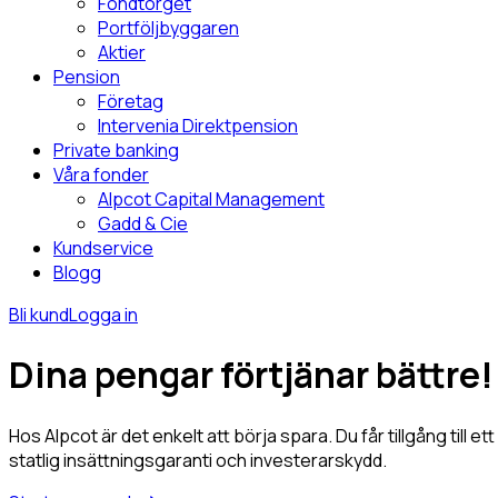
Fondtorget
Portföljbyggaren
Aktier
Pension
Företag
Intervenia Direktpension
Private banking
Våra fonder
Alpcot Capital Management
Gadd & Cie
Kundservice
Blogg
Bli kund
Logga in
Dina
pengar
förtjänar bättre!
Hos Alpcot är det enkelt att börja spara. Du får tillgång til
statlig insättningsgaranti och investerarskydd.