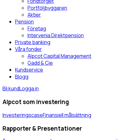
Fondtorget
Portföljbyggaren
Aktier
Pension
Företag
Intervenia Direktpension
Private banking
Våra fonder
Alpcot Capital Management
Gadd & Cie
Kundservice
Blogg
Bli kund
Logga in
Alpcot som investering
Investeringscase
Finansiell målsättning
Rapporter & Presentationer