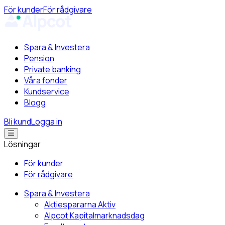
För kunder
För rådgivare
Spara & Investera
Pension
Private banking
Våra fonder
Kundservice
Blogg
Bli kund
Logga in
Lösningar
För kunder
För rådgivare
Spara & Investera
Aktiespararna Aktiv
Alpcot Kapitalmarknadsdag