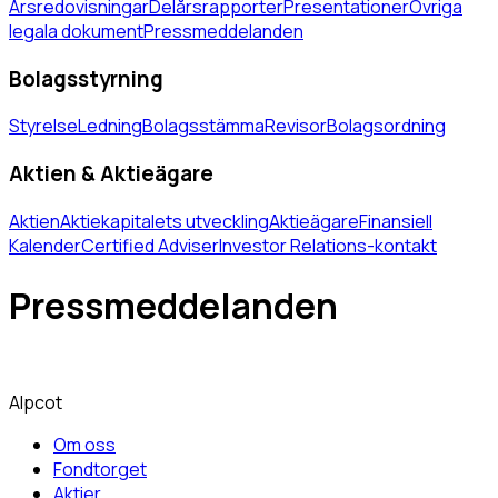
Årsredovisningar
Delårsrapporter
Presentationer
Övriga
legala dokument
Pressmeddelanden
Bolagsstyrning
Styrelse
Ledning
Bolagsstämma
Revisor
Bolagsordning
Aktien & Aktieägare
Aktien
Aktiekapitalets utveckling
Aktieägare
Finansiell
Kalender
Certified Adviser
Investor Relations-kontakt
Pressmeddelanden
Alpcot
Om oss
Fondtorget
Aktier