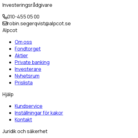
Investeringsrådgivare
010-455 05 00
robin.segerqvist@alpcot.se
Alpcot
Om oss
Fondtorget
Aktier
Private banking
Investerare
Nyhetsrum
Prislista
Hjälp
Kundservice
Inställningar för kakor
Kontakt
Juridik och säkerhet