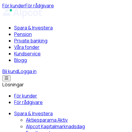
För kunder
För rådgivare
Spara & Investera
Pension
Private banking
Våra fonder
Kundservice
Blogg
Bli kund
Logga in
Lösningar
För kunder
För rådgivare
Spara & Investera
Aktiespararna Aktiv
Alpcot Kapitalmarknadsdag