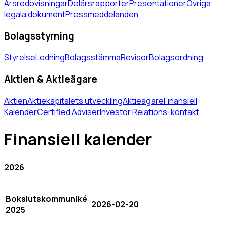
Årsredovisningar
Delårsrapporter
Presentationer
Övriga
legala dokument
Pressmeddelanden
Bolagsstyrning
Styrelse
Ledning
Bolagsstämma
Revisor
Bolagsordning
Aktien & Aktieägare
Aktien
Aktiekapitalets utveckling
Aktieägare
Finansiell
Kalender
Certified Adviser
Investor Relations-kontakt
Finansiell kalender
2026
Bokslutskommuniké
2026-02-20
2025