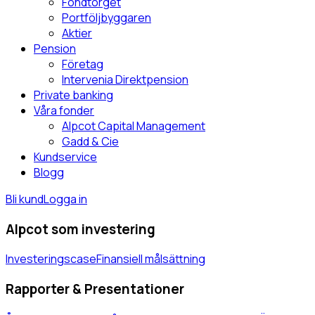
Fondtorget
Portföljbyggaren
Aktier
Pension
Företag
Intervenia Direktpension
Private banking
Våra fonder
Alpcot Capital Management
Gadd & Cie
Kundservice
Blogg
Bli kund
Logga in
Alpcot som investering
Investeringscase
Finansiell målsättning
Rapporter & Presentationer