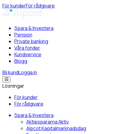
För kunder
För rådgivare
Spara & Investera
Pension
Private banking
Våra fonder
Kundservice
Blogg
Bli kund
Logga in
Lösningar
För kunder
För rådgivare
Spara & Investera
Aktiespararna Aktiv
Alpcot Kapitalmarknadsdag