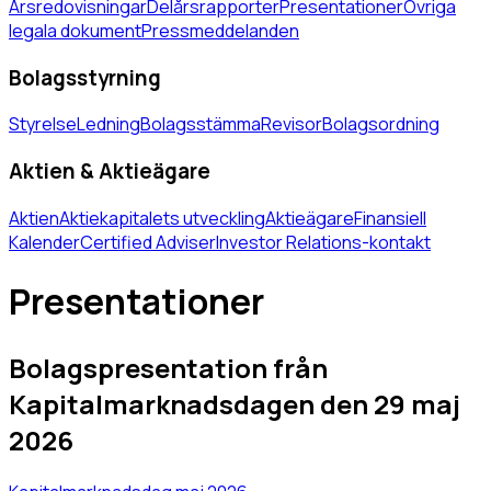
Årsredovisningar
Delårsrapporter
Presentationer
Övriga
legala dokument
Pressmeddelanden
Bolagsstyrning
Styrelse
Ledning
Bolagsstämma
Revisor
Bolagsordning
Aktien & Aktieägare
Aktien
Aktiekapitalets utveckling
Aktieägare
Finansiell
Kalender
Certified Adviser
Investor Relations-kontakt
Presentationer
Bolagspresentation från
Kapitalmarknadsdagen den 29 maj
2026