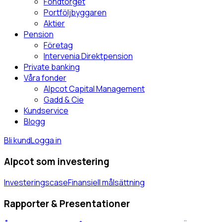
Fondtorget
Portföljbyggaren
Aktier
Pension
Företag
Intervenia Direktpension
Private banking
Våra fonder
Alpcot Capital Management
Gadd & Cie
Kundservice
Blogg
Bli kund
Logga in
Alpcot som investering
Investeringscase
Finansiell målsättning
Rapporter & Presentationer