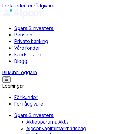
För kunder
För rådgivare
Spara & Investera
Pension
Private banking
Våra fonder
Kundservice
Blogg
Bli kund
Logga in
Lösningar
För kunder
För rådgivare
Spara & Investera
Aktiespararna Aktiv
Alpcot Kapitalmarknadsdag