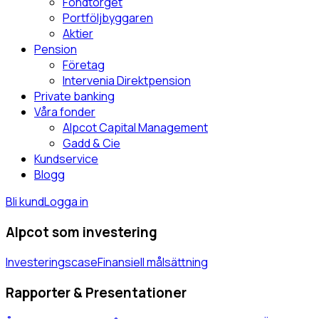
Fondtorget
Portföljbyggaren
Aktier
Pension
Företag
Intervenia Direktpension
Private banking
Våra fonder
Alpcot Capital Management
Gadd & Cie
Kundservice
Blogg
Bli kund
Logga in
Alpcot som investering
Investeringscase
Finansiell målsättning
Rapporter & Presentationer