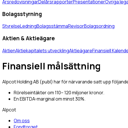
Årsredovisningar
Delårsrapporter
Presentationer
Övriga leg
Bolagsstyrning
Styrelse
Ledning
Bolagsstämma
Revisor
Bolagsordning
Aktien & Aktieägare
Aktien
Aktiekapitalets utveckling
Aktieägare
Finansiell Kalend
Finansiell målsättning
Alpcot Holding AB (publ) har för närvarande satt upp följande
Rörelseintäkter om 110– 120 miljoner kronor.
En EBITDA-marginal om minst 30%.
Alpcot
Om oss
Fondtorget