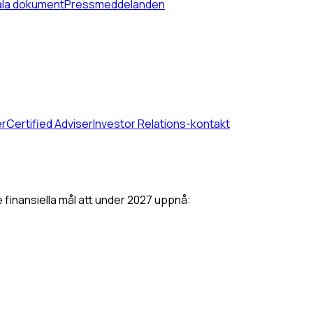
ala dokument
Pressmeddelanden
er
Certified Adviser
Investor Relations-kontakt
 finansiella mål att under 2027 uppnå: